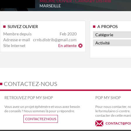
MILOME OLIVIER
- CARNABY DISTRIB
MARSEILLE
SUIVEZ OLIVIER
A PROPOS
Membre depuis
Feb 2020
Catégorie
Adresse e-mail
crnb.distrib@gmail.com
Activité
Site Internet
En attente
CONTACTEZ-NOUS
RETROUVEZ POP MY SHOP
POP MY SHOP
Vous avez un projet éphémère et vous avez besoin
Pour nous contacter, no
de conseils ? Nous sommes là pour y répondre.
le formulaire ci-contr
contacter de cette mani
CONTACTEZ NOUS
CONTACT@PO