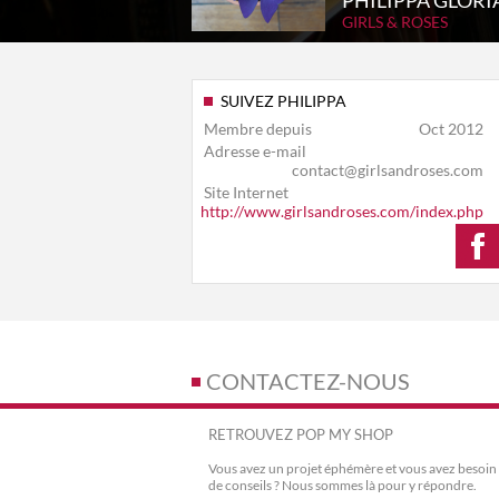
PHILIPPA GLORI
GIRLS & ROSES
SUIVEZ PHILIPPA
Membre depuis
Oct 2012
Adresse e-mail
contact@girlsandroses.com
Site Internet
http://www.girlsandroses.com/index.php
CONTACTEZ-NOUS
RETROUVEZ POP MY SHOP
Vous avez un projet éphémère et vous avez besoin
de conseils ? Nous sommes là pour y répondre.