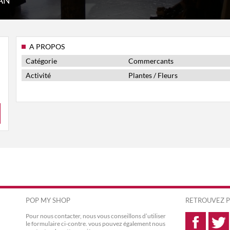
AN
A PROPOS
Catégorie
Commercants
Activité
Plantes / Fleurs
POP MY SHOP
RETROUVEZ P
Pour nous contacter, nous vous conseillons d’utiliser
le formulaire ci-contre. vous pouvez également nous