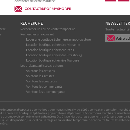
contacter de cette manière :
CONTACT@POPMYSHOP.FR
RECHERCHE
NEWSLETTER
mére
Rechercher un lieu de vente temporaire
Toute l'actualit
e
Rechercher un exposant
Louer une boutique éphémère, un pop-up store
Location boutique éphémère Marseille
Location boutique éphémère Paris
Location boutique éphémère Strasbourg
Location boutique éphémère Toulouse
Les artisans, artistes, créateurs,
Voir tous les artisans
Voir tous les artistes
Voir tous les créateurs
Voir tous les commerçants
Voir tous les e-commerçants
détenteurs d'espaces de vente (boutique, magasin, local vide, dépôt-vente, stand sur salon, marché ou ex
e but de créer des boutiques éphémères, pop-up stores, dépôts-vente, Showrooms, marchés, rassemblemen
 de promouvoir son évènement éphémère grâce à l'agenda, de se regrouper entre créateurs pour partag
un lieu d'exposition, un local ou un magasin en location temporaire, de connaitre toutes les dates d
émère.