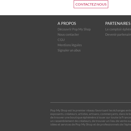
CONTACTEZ NOUS
A PROPOS
PARTENAIRES
Découvrir Pop My Shop
Le comptoir éphé
Nous contacter
Devenir partenair
CGU
Mentions légales
Signaler un abus
Pop My Shop est le premier réseau favorisant les échanges entre 
exposants, créateurs, artistes, artisans, commerçants, dans l
de trouver une boutique éphémère à louer sur toute la France,
un rassemblement de créateurs, de trouver un lieu de vente ou 
idées et services de Pop My Shop et de professionnels de l'éph