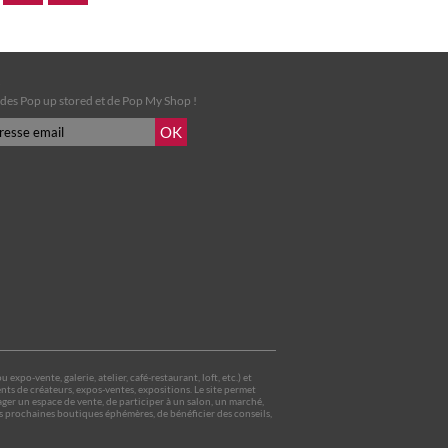
é des Pop up stored et de Pop My Shop !
po-vente, galerie, atelier, café-restaurant, loft, etc.) et
ts de créateurs, expos-ventes, expositions. Le site permet
er un espace de vente, de participer à un salon, un marché,
es prochaines boutiques éphémères, de bénéficier des conseils,