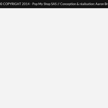
© COPYRIGHT 2014 - Pop My Shop SAS // Conception & réalisation: Aaron B