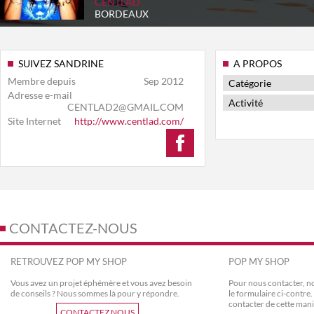
CENTLAD
BORDEAUX
SUIVEZ SANDRINE
A PROPOS
Membre depuis
Sep 2012
Catégorie
Adresse e-mail
Activité
CENTLAD2@GMAIL.COM
Site Internet
http://www.centlad.com/
CONTACTEZ-NOUS
RETROUVEZ POP MY SHOP
POP MY SHOP
Vous avez un projet éphémère et vous avez besoin
Pour nous contacter, no
de conseils ? Nous sommes là pour y répondre.
le formulaire ci-contr
contacter de cette mani
CONTACTEZ NOUS