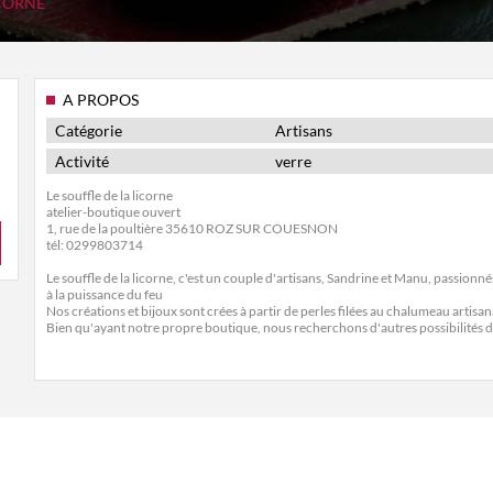
ICORNE
A PROPOS
Catégorie
Artisans
Activité
verre
Le souffle de la licorne
atelier-boutique ouvert
1, rue de la poultière 35610 ROZ SUR COUESNON
tél: 0299803714
Le souffle de la licorne, c'est un couple d'artisans, Sandrine et Manu, passionnés
à la puissance du feu
Nos créations et bijoux sont crées à partir de perles filées au chalumeau artisa
Bien qu'ayant notre propre boutique, nous recherchons d'autres possibilités 