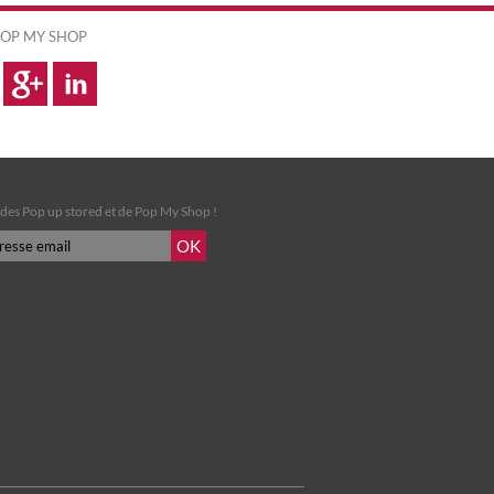
OP MY SHOP
é des Pop up stored et de Pop My Shop !