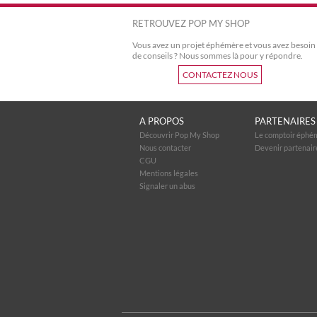
RETROUVEZ POP MY SHOP
Vous avez un projet éphémère et vous avez besoin
de conseils ? Nous sommes là pour y répondre.
CONTACTEZ NOUS
A PROPOS
PARTENAIRES
Découvrir Pop My Shop
Le comptoir éphé
Nous contacter
Devenir partenair
CGU
Mentions légales
Signaler un abus