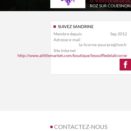
LE SOUFFLE DE LA L
ROZ SUR COUESNON
SUIVEZ SANDRINE
Membre depuis
Sep 2012
Adresse e-mail
la-licorne-pourpre@live.fr
Site Internet
http://www.alittlemarket.com/boutique/lesouffledelalicorne
CONTACTEZ-NOUS