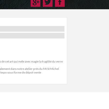
 de cet art qui méle avec magie la fragilité du verre
nalement dans notre atelier prés du Mt St Michel
d'expo sous forme de dépot-vente