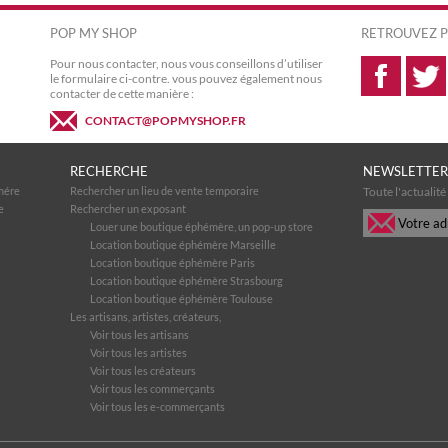
POP MY SHOP
RETROUVEZ P
Pour nous contacter, nous vous conseillons d’utiliser
le formulaire ci-contre. vous pouvez également nous
contacter de cette manière :
CONTACT@POPMYSHOP.FR
RECHERCHE
NEWSLETTER
mére
Rechercher un lieu de vente temporaire
Toute l'actualit
e
Rechercher un exposant
Louer une boutique éphémère, un pop-up store
Location boutique éphémère Marseille
Location boutique éphémère Paris
Location boutique éphémère Strasbourg
Location boutique éphémère Toulouse
Les artisans, artistes, créateurs,
Voir tous les artisans
Voir tous les artistes
Voir tous les créateurs
Voir tous les commerçants
Voir tous les e-commerçants