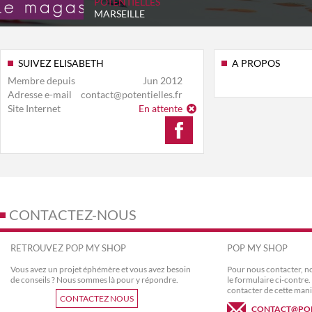
POTENTIELLES
MARSEILLE
SUIVEZ ELISABETH
A PROPOS
Membre depuis
Jun 2012
Adresse e-mail
contact@potentielles.fr
Site Internet
En attente
CONTACTEZ-NOUS
RETROUVEZ POP MY SHOP
POP MY SHOP
Vous avez un projet éphémère et vous avez besoin
Pour nous contacter, no
de conseils ? Nous sommes là pour y répondre.
le formulaire ci-contr
contacter de cette mani
CONTACTEZ NOUS
CONTACT@PO