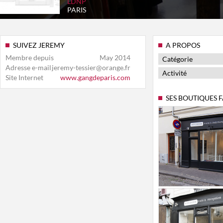
LDNP
PARIS
SUIVEZ JEREMY
A PROPOS
Membre depuis
May 2014
Catégorie
Adresse e-mail
jeremy-tessier@orange.fr
Activité
Site Internet
www.gangdeparis.com
SES BOUTIQUES 