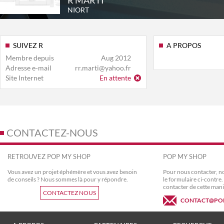
R MARTI
NIORT
SUIVEZ R
A PROPOS
Membre depuis
Aug 2012
Adresse e-mail
rr.marti@yahoo.fr
Site Internet
En attente
CONTACTEZ-NOUS
RETROUVEZ POP MY SHOP
POP MY SHOP
Vous avez un projet éphémère et vous avez besoin
Pour nous contacter, no
de conseils ? Nous sommes là pour y répondre.
le formulaire ci-contr
contacter de cette mani
CONTACTEZ NOUS
CONTACT@PO