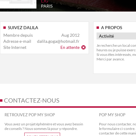
LJG
PARIS
SUIVEZ DALILA
A PROPOS
Membre depuis
Aug 2012
Activité
Adresse e-mail
dalila.goga@hotmail.fr
Je recherche un local co
Site Internet
En attente
heures ou je puisse exer
Si vous êtes intéressés,
Merci par avance.
CONTACTEZ-NOUS
RETROUVEZ POP MY SHOP
POP MY SHOP
Vous avez un projet éphémère et vous avez besoin
Pour nous contacter, no
de conseils ? Nous sommes là pour y répondre.
le formulaire ci-contr
contacter de cette mani