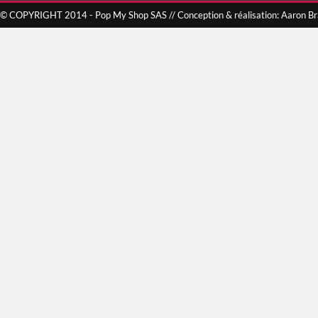
© COPYRIGHT 2014 - Pop My Shop SAS // Conception & réalisation: Aaron B