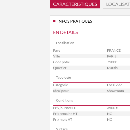
CARACTERISTIQUES
LOCALISA
INFOS PRATIQUES
EN DETAILS
Localisation
Pays
FRANCE
Ville
PARIS
Code potal
75000
Quartier
Marais
Typologie
Catégorie
Local vide
Ideal pour
Showroom
Conditions
Prix journée HT
3500 €
Prix semaine HT
NC
Prix mois HT
NC
Surface