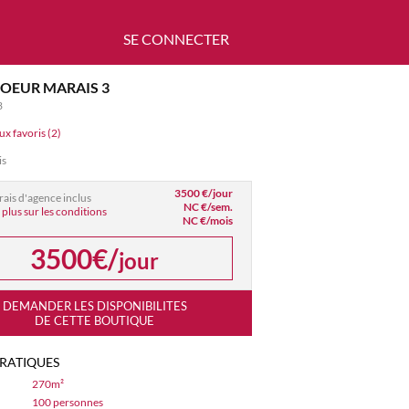
SE CONNECTER
OEUR MARAIS 3
3
ux favoris (2)
is
3500 €/jour
frais d'agence inclus
NC €/sem.
 plus sur les conditions
NC €/mois
3500€/
jour
DEMANDER LES DISPONIBILITES
DE CETTE BOUTIQUE
PRATIQUES
270m²
100 personnes