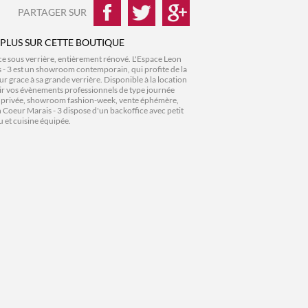
PARTAGER SUR
 PLUS SUR CETTE BOUTIQUE
ce sous verrière, entièrement rénové. L'Espace Leon
 - 3 est un showroom contemporain, qui profite de la
ur grace à sa grande verrière. Disponible à la location
ir vos évènements professionnels de type journée
e privée, showroom fashion-week, vente éphémère,
 Coeur Marais - 3 dispose d'un backoffice avec petit
u et cuisine équipée.