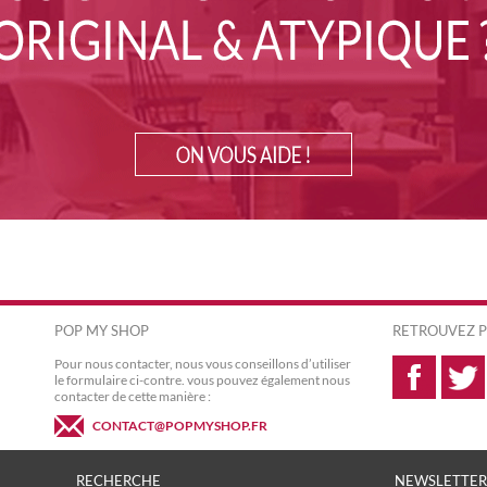
POP MY SHOP
RETROUVEZ P
Pour nous contacter, nous vous conseillons d’utiliser
le formulaire ci-contre. vous pouvez également nous
contacter de cette manière :
CONTACT@POPMYSHOP.FR
RECHERCHE
NEWSLETTER