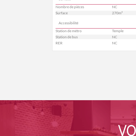
Nombre de pièces
NC
Surface
270m²
Accessibilité
Station de métro
Temple
Station de bus
NC
RER
NC