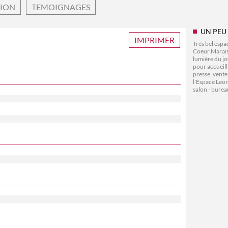
TION
TEMOIGNAGES
UN PEU
IMPRIMER
Très bel espa
Coeur Marais
lumière du jo
pour accueill
presse, vent
l'Espace Leon
salon - burea