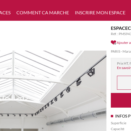
ACES
COMMENT CA MARCHE
INSCRIRE MON ESPACE
ESPACEC
Réf. : PMS94
Ajouter a
PARIS - Mara
Prix HT, 
En savoir
INFOS 
Superficie
Capacité