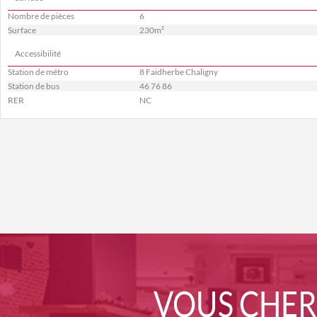
Nombre de pièces
6
Surface
230m²
Accessibilité
Station de métro
8 Faidherbe Chaligny
Station de bus
46 76 86
RER
NC