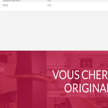
Station de bus
NC
RER
NC