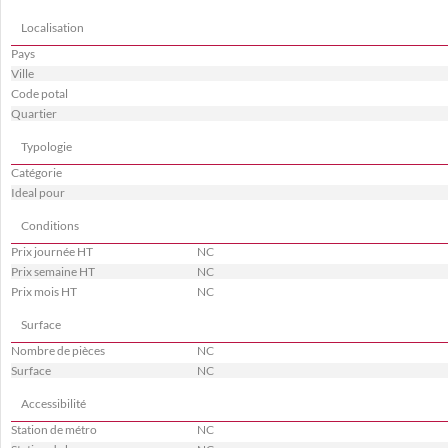
Localisation
Pays
Ville
Code potal
Quartier
Typologie
Catégorie
Ideal pour
Conditions
Prix journée HT
NC
Prix semaine HT
NC
Prix mois HT
NC
Surface
Nombre de pièces
NC
Surface
NC
Accessibilité
Station de métro
NC