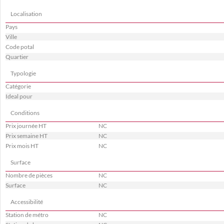
Localisation
Pays
Ville
Code potal
Quartier
Typologie
Catégorie
Ideal pour
Conditions
Prix journée HT
NC
Prix semaine HT
NC
Prix mois HT
NC
Surface
Nombre de pièces
NC
Surface
NC
Accessibilité
Station de métro
NC