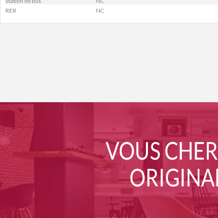
Station de bus
NC
RER
NC