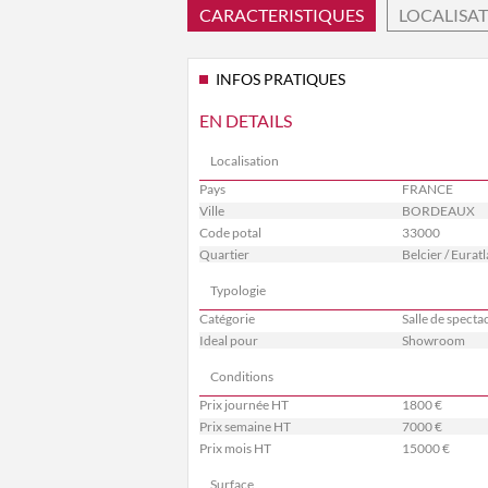
CARACTERISTIQUES
LOCALISA
INFOS PRATIQUES
EN DETAILS
Localisation
Pays
FRANCE
Ville
BORDEAUX
Code potal
33000
Quartier
Belcier / Eurat
Typologie
Catégorie
Salle de specta
Ideal pour
Showroom
Conditions
Prix journée HT
1800 €
Prix semaine HT
7000 €
Prix mois HT
15000 €
Surface