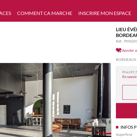
ACES
COMMENT CA MARCHE
INSCRIRE MON ESPACE
LIEU ÉV
BORDEA
Réf. : PMS20
Ajouter a
BORDEAUX - B
Prix HT, 
En savoir
INFOS 
Superficie