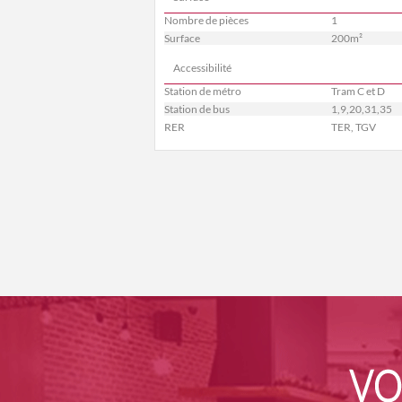
Nombre de pièces
1
Surface
200m²
Accessibilité
Station de métro
Tram C et D
Station de bus
1,9,20,31,35
RER
TER, TGV