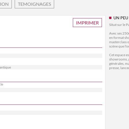
TION
TEMOIGNAGES
UN PEU
IMPRIMER
Situé sur le 
Avec ses 250m
en format sho
masterclass o
scène que l'o
Cet espace es
showrooms, po
générales, ma
lantique
presse, lance
cle