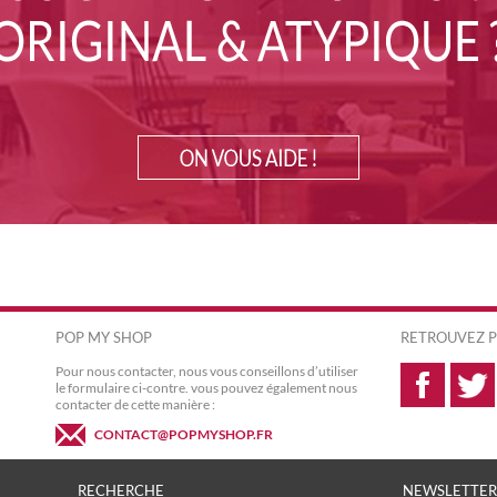
POP MY SHOP
RETROUVEZ P
Pour nous contacter, nous vous conseillons d’utiliser
le formulaire ci-contre. vous pouvez également nous
contacter de cette manière :
CONTACT@POPMYSHOP.FR
RECHERCHE
NEWSLETTER