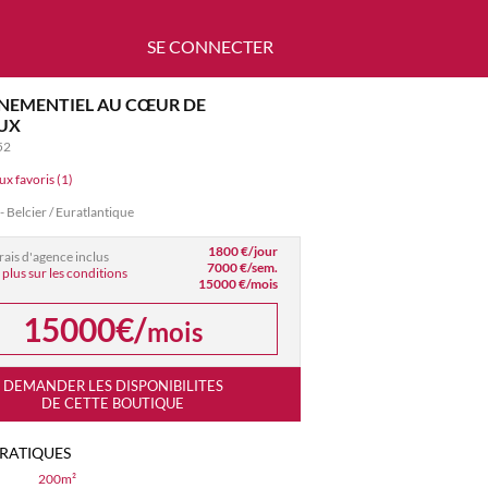
SE CONNECTER
ÉNEMENTIEL AU CŒUR DE
UX
52
ux favoris (1)
elcier / Euratlantique
1800 €/jour
frais d'agence inclus
7000 €/sem.
 plus sur les conditions
15000 €/mois
15000€/
mois
DEMANDER LES DISPONIBILITES
DE CETTE BOUTIQUE
PRATIQUES
200m²