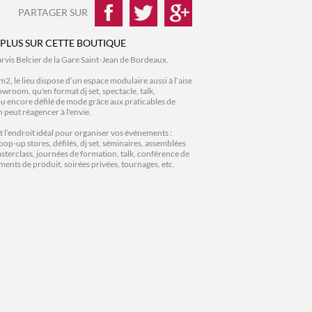
PARTAGER SUR
 PLUS SUR CETTE BOUTIQUE
Parvis Belcier de la Gare Saint-Jean de Bordeaux.
2, le lieu dispose d’un espace modulaire aussi à l’aise
wroom, qu'en format dj set, spectacle, talk,
u encore défilé de mode grâce aux praticables de
n peut réagencer à l'envie.
t l’endroit idéal pour organiser vos événements :
p-up stores, défilés, dj set, séminaires, assemblées
sterclass, journées de formation, talk, conférence de
ments de produit, soirées privées, tournages, etc.