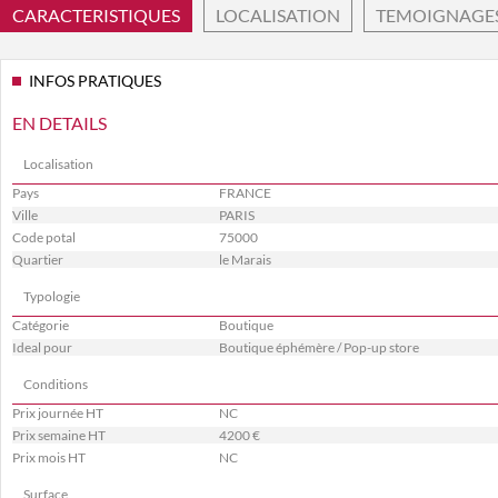
CARACTERISTIQUES
LOCALISATION
TEMOIGNAGE
INFOS PRATIQUES
EN DETAILS
Localisation
Pays
FRANCE
Ville
PARIS
Code potal
75000
Quartier
le Marais
Typologie
Catégorie
Boutique
Ideal pour
Boutique éphémère / Pop-up store
Conditions
Prix journée HT
NC
Prix semaine HT
4200 €
Prix mois HT
NC
Surface