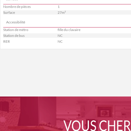
Nombre de pièces
1
Surface
27m²
Accessibilité
Station de métro
fille du clavaire
Station de bus
NC
RER
NC