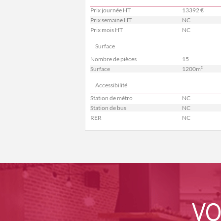
Prix journée HT
13392 €
Prix semaine HT
NC
Prix mois HT
NC
Surface
Nombre de pièces
15
Surface
1200m²
Accessibilité
Station de métro
NC
Station de bus
NC
RER
NC