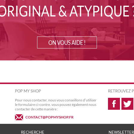
POP MY SHOP
RETROUVEZ P
Pour nous contacter, nous vous conseillons d’utiliser
le formulaire ci-contre. vous pouvez également nous
contacter de cette manière :
CONTACT@POPMYSHOP.FR
RECHERCHE
NEWSLETTER