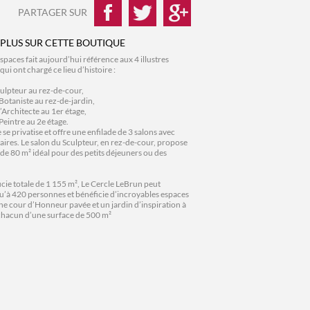
PARTAGER SUR
 PLUS SUR CETTE BOUTIQUE
paces fait aujourd’hui référence aux 4 illustres
ui ont chargé ce lieu d’histoire :
culpteur au rez-de-cour,
 Botaniste au rez-de-jardin,
l’Architecte au 1er étage,
 Peintre au 2e étage.
se privatise et offre une enfilade de 3 salons avec
itaires. Le salon du Sculpteur, en rez-de-cour, propose
 de 80 m² idéal pour des petits déjeuners ou des
cie totale de 1 155 m², Le Cercle LeBrun peut
u’à 420 personnes et bénéficie d’incroyables espaces
une cour d’Honneur pavée et un jardin d’inspiration à
 chacun d’une surface de 500 m²