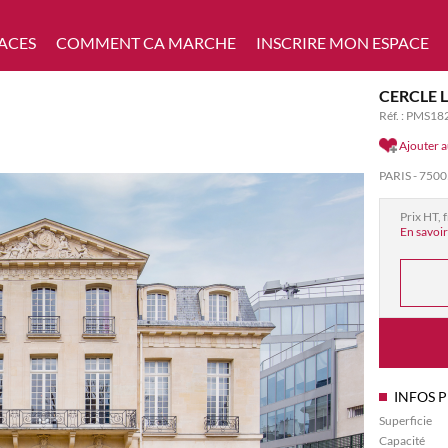
ACES
COMMENT CA MARCHE
INSCRIRE MON ESPACE
CERCLE 
Réf. : PMS18
Ajouter a
PARIS - 750
Prix HT, 
En savoir
INFOS 
Superficie
Capacité