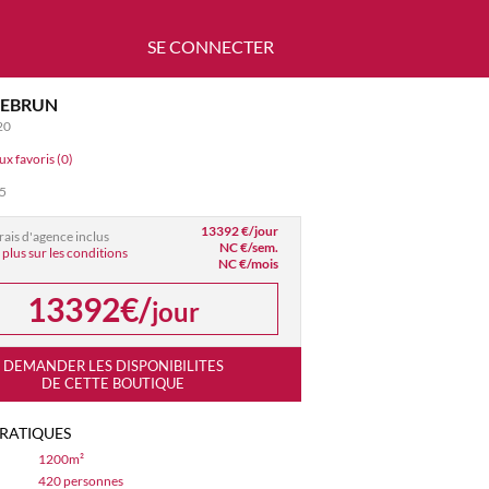
SE CONNECTER
LEBRUN
20
ux favoris (0)
05
13392 €/jour
frais d'agence inclus
NC €/sem.
 plus sur les conditions
NC €/mois
13392€/
jour
DEMANDER LES DISPONIBILITES
DE CETTE BOUTIQUE
PRATIQUES
1200m²
420 personnes