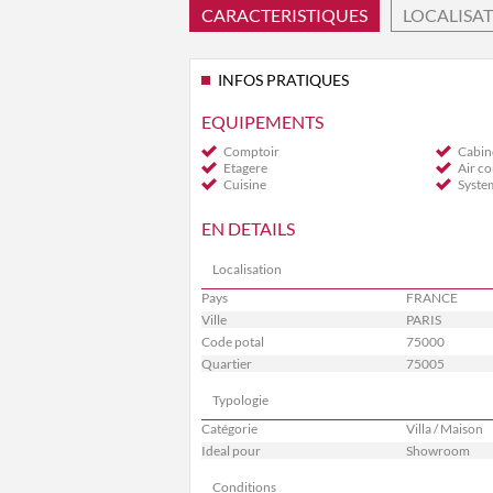
CARACTERISTIQUES
LOCALISA
INFOS PRATIQUES
EQUIPEMENTS
Comptoir
Cabin
Etagere
Air c
Cuisine
System
EN DETAILS
Localisation
Pays
FRANCE
Ville
PARIS
Code potal
75000
Quartier
75005
Typologie
Catégorie
Villa / Maison
Ideal pour
Showroom
Conditions