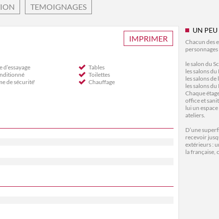
TION
TEMOIGNAGES
UN PEU
IMPRIMER
Chacun des es
personnages q
le salon du S
e d’essayage
Tables
les salons du
onditionné
Toilettes
les salons de 
e de sécurité'
Chauffage
les salons du
Chaque étage 
office et san
lui un espace
ateliers.
D’une superfi
recevoir jusq
extérieurs : 
la française,