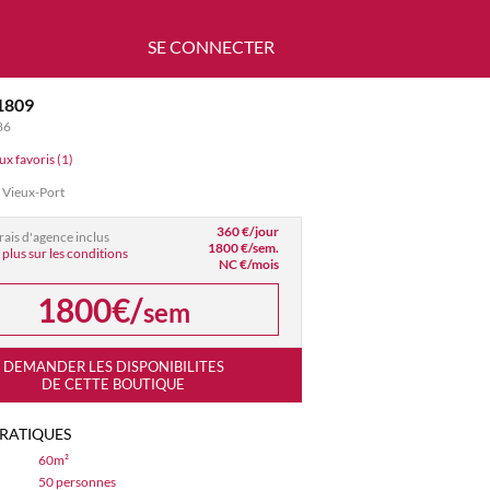
SE CONNECTER
1809
86
ux favoris (1)
 Vieux-Port
360 €/jour
frais d'agence inclus
1800 €/sem.
 plus sur les conditions
NC €/mois
1800€/
sem
DEMANDER LES DISPONIBILITES
DE CETTE BOUTIQUE
PRATIQUES
60m²
50 personnes