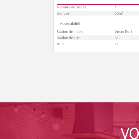
Nombre de pièces
1
Surface
60m²
Accessibilité
Station de métro
Vieux-Port
Station de bus
NC
RER
NC