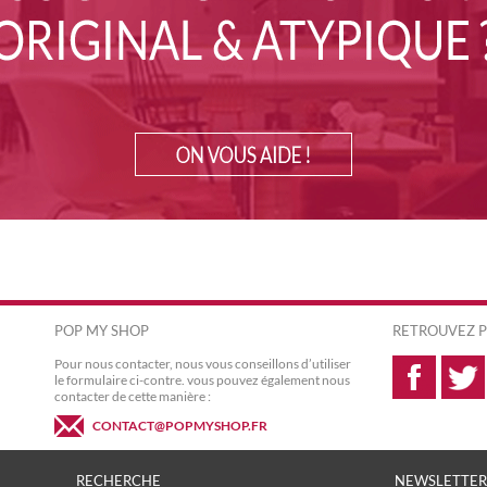
POP MY SHOP
RETROUVEZ P
Pour nous contacter, nous vous conseillons d’utiliser
le formulaire ci-contre. vous pouvez également nous
contacter de cette manière :
CONTACT@POPMYSHOP.FR
RECHERCHE
NEWSLETTER