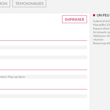
TION
TEMOIGNAGES
UN PEU
IMPRIMER
Galerie d'art
Marseille (1
Espace situé 
Arcenaulx reg
Idéal pour sh
réunion.
Beaucoup de 
mère / Pop-up store