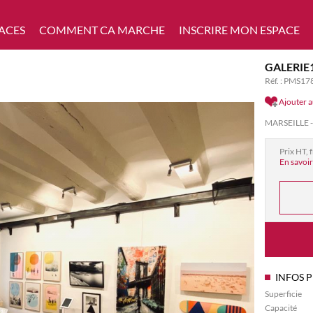
ACES
COMMENT CA MARCHE
INSCRIRE MON ESPACE
GALERIE
Réf. : PMS17
Ajouter a
MARSEILLE -
Prix HT, 
En savoir
INFOS 
Superficie
Capacité