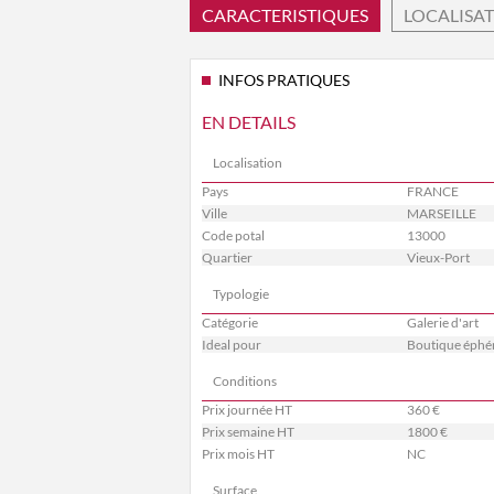
CARACTERISTIQUES
LOCALISA
INFOS PRATIQUES
EN DETAILS
Localisation
Pays
FRANCE
Ville
MARSEILLE
Code potal
13000
Quartier
Vieux-Port
Typologie
Catégorie
Galerie d'art
Ideal pour
Boutique éphé
Conditions
Prix journée HT
360 €
Prix semaine HT
1800 €
Prix mois HT
NC
Surface