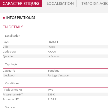
CARACTERISTIQUES
LOCALISATION
TEMOIGNAGE
INFOS PRATIQUES
EN DETAILS
Localisation
Pays
FRANCE
Ville
PARIS
Code potal
75000
Quartier
Le Marais
Typologie
Catégorie
Boutique
Ideal pour
Partage d'espace
Conditions
Prix journée HT
49 €
Prix semaine HT
339 €
Prix mois HT
1189 €
Surface