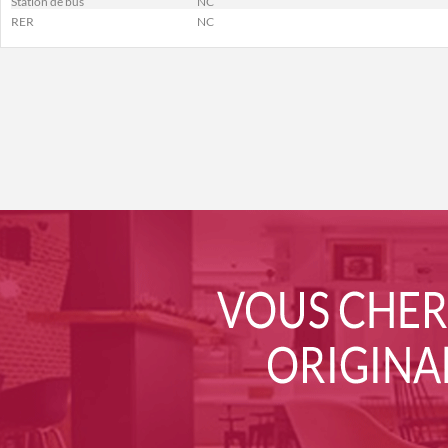
Station de bus
NC
RER
NC