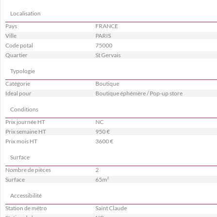
Localisation
Pays
FRANCE
Ville
PARIS
Code potal
75000
Quartier
St Gervais
Typologie
Catégorie
Boutique
Ideal pour
Boutique éphémère / Pop-up store
Conditions
Prix journée HT
NC
Prix semaine HT
950 €
Prix mois HT
3600 €
Surface
Nombre de pièces
2
Surface
65m²
Accessibilité
Station de métro
Saint Claude