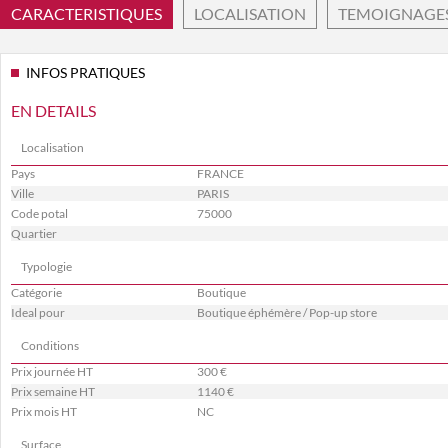
CARACTERISTIQUES
LOCALISATION
TEMOIGNAGE
INFOS PRATIQUES
EN DETAILS
Localisation
Pays
FRANCE
Ville
PARIS
Code potal
75000
Quartier
Typologie
Catégorie
Boutique
Ideal pour
Boutique éphémère / Pop-up store
Conditions
Prix journée HT
300 €
Prix semaine HT
1140 €
Prix mois HT
NC
Surface