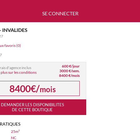
SE CONNECTER
- INVALIDES
27
ux favoris (0)
07
600 €/jour
frais d'agence inclus
3000 €/sem.
 plus sur les conditions
8400 €/mois
8400€/
mois
DEMANDER LES DISPONIBILITES
DE CETTE BOUTIQUE
PRATIQUES
25m²
NC