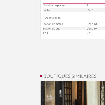
Nombre de pièces
2
Surface
25m²
Accessibilité
Station de métro
Ligne 13
Station de bus
Ligne 69
RER
NC
BOUTIQUES SIMILAIRES