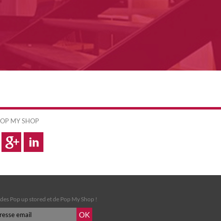
OP MY SHOP
é des Pop up stored et de Pop My Shop !