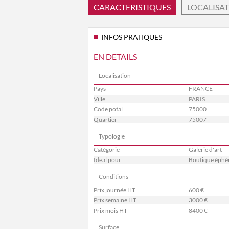
CARACTERISTIQUES
LOCALISA
INFOS PRATIQUES
EN DETAILS
Localisation
Pays
FRANCE
Ville
PARIS
Code potal
75000
Quartier
75007
Typologie
Catégorie
Galerie d'art
Ideal pour
Boutique éphé
Conditions
Prix journée HT
600 €
Prix semaine HT
3000 €
Prix mois HT
8400 €
Surface