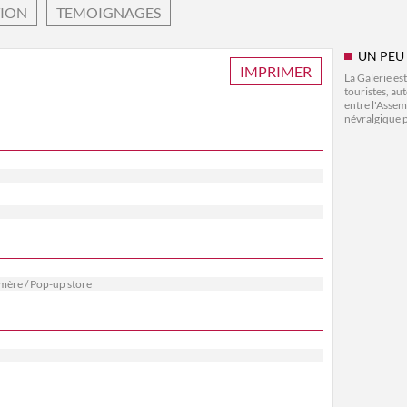
TION
TEMOIGNAGES
UN PEU
IMPRIMER
La Galerie es
touristes, au
entre l'Assem
névralgique pa
mère / Pop-up store