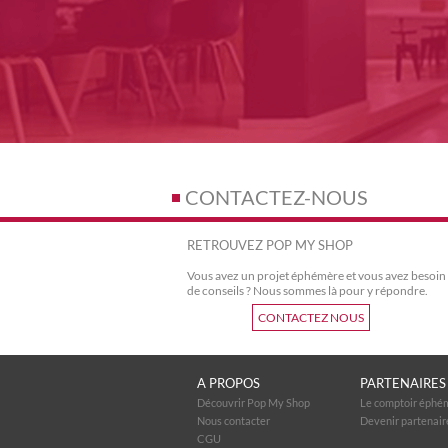
CONTACTEZ-NOUS
RETROUVEZ POP MY SHOP
Vous avez un projet éphémère et vous avez besoin
de conseils ? Nous sommes là pour y répondre.
CONTACTEZ NOUS
A PROPOS
PARTENAIRES
Découvrir Pop My Shop
Le comptoir éphé
Nous contacter
Devenir partenair
CGU