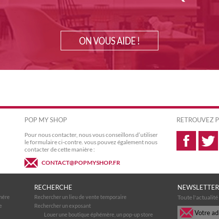
POP MY SHOP
RETROUVEZ P
Pour nous contacter, nous vous conseillons d’utiliser
le formulaire ci-contre. vous pouvez également nous
contacter de cette manière :
CONTACT@POPMYSHOP.FR
RECHERCHE
NEWSLETTER
mére
Rechercher un lieu de vente temporaire
Toute l'actualit
e
Rechercher un exposant
Louer une boutique éphémère, un pop-up store