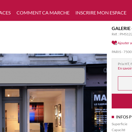
ACES
COMMENT CA MARCHE
INSCRIRE MON ESPACE
GALERIE 
Réf. : PMS12
Ajouter a
PARIS - 750
Prix HT, 
En savoir
INFOS 
Superficie
Capacité