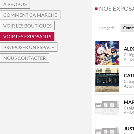
A PROPOS
NOS EXPOS
COMMENT CA MARCHE
VOIR LES BOUTIQUES
Categorie
VOIR LES EXPOSANTS
PROPOSER UN ESPACE
ALI
Catég
NOUS CONTACTER
Activi
CAT
Catég
Activi
MAR
Catég
Activi
JUS