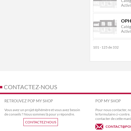
Catég
Activi
OPH
Catég
Activi
FRA
101 - 125 de 332
Catég
Activi
ROG
Catég
Activi
CONTACTEZ-NOUS
TIM
RETROUVEZ POP MY SHOP
POP MY SHOP
Catég
Activi
Vous avez un projet éphémère et vous avez besoin
Pour nous contacter, no
de conseils ? Nous sommes là pour y répondre.
le formulaire ci-contr
contacter de cette mani
CONTACTEZ NOUS
NIC
CONTACT@PO
Catég