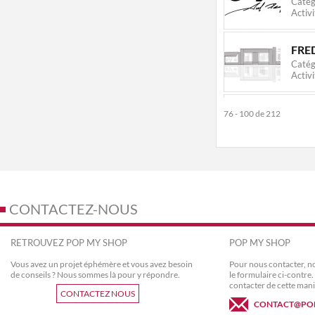
Catég
Activi
FRE
Catég
Activi
CAR
76 - 100 de 212
Catég
Activi
CHR
Catég
Activi
CONTACTEZ-NOUS
ISA
RETROUVEZ POP MY SHOP
POP MY SHOP
Catég
Activi
Vous avez un projet éphémère et vous avez besoin
Pour nous contacter, no
de conseils ? Nous sommes là pour y répondre.
le formulaire ci-contr
contacter de cette mani
CONTACTEZ NOUS
EUN
CONTACT@PO
Catég