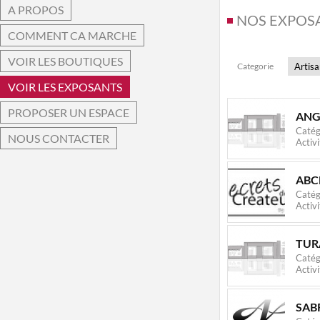
A PROPOS
NOS EXPOS
COMMENT CA MARCHE
VOIR LES BOUTIQUES
Categorie
VOIR LES EXPOSANTS
PROPOSER UN ESPACE
ANG
Catég
NOUS CONTACTER
Activi
ABC
Catég
Activi
TUR
Catég
Activi
SAB